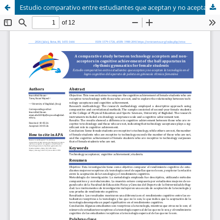
Estudio comparativo entre estudiantes que aceptan y no aceptan la tecnología en el logro cognitivo del aparato de pelota en gimnasia rítmica femenina