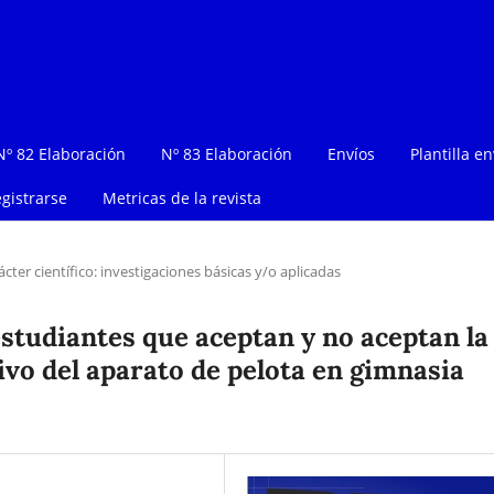
Nº 82 Elaboración
Nº 83 Elaboración
Envíos
Plantilla en
gistrarse
Metricas de la revista
ácter científico: investigaciones básicas y/o aplicadas
studiantes que aceptan y no aceptan la
tivo del aparato de pelota en gimnasia