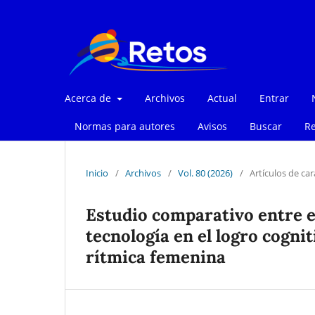
Acerca de
Archivos
Actual
Entrar
Normas para autores
Avisos
Buscar
Re
Inicio
/
Archivos
/
Vol. 80 (2026)
/
Artículos de car
Estudio comparativo entre e
tecnología en el logro cogni
rítmica femenina