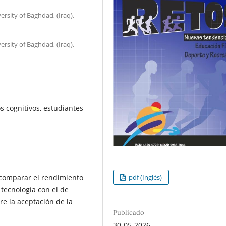
ersity of Baghdad, (Iraq).
ersity of Baghdad, (Iraq).
os cognitivos, estudiantes
o comparar el rendimiento
pdf (Inglés)
 tecnología con el de
tre la aceptación de la
Publicado
30-05-2026