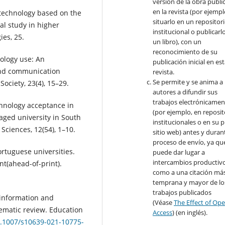
versión de la obra publi
en la revista (por ejempl
f technology based on the
situarlo en un repositor
l study in higher
institucional o publicarl
es, 25.
un libro), con un
reconocimiento de su
nology use: An
publicación inicial en es
 and communication
revista.
Se permite y se anima a 
ociety, 23(4), 15–29.
autores a difundir sus
trabajos electrónicamen
chnology acceptance in
(por ejemplo, en reposit
taged university in South
institucionales o en su 
Sciences, 12(54), 1–10.
sitio web) antes y durant
proceso de envío, ya qu
ortuguese universities.
puede dar lugar a
intercambios productivo
nt(ahead-of-print).
como a una citación má
temprana y mayor de lo
trabajos publicados
n information and
(Véase
The Effect of Op
ematic review. Education
Access
) (en inglés).
10.1007/s10639-021-10775-