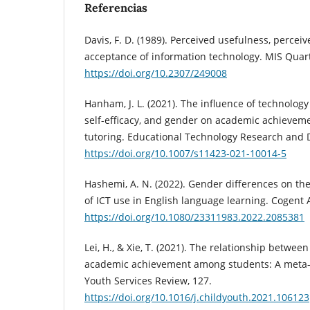
Referencias
Davis, F. D. (1989). Perceived usefulness, percei
acceptance of information technology. MIS Quarte
https://doi.org/10.2307/249008
Hanham, J. L. (2021). The influence of technolog
self-efficacy, and gender on academic achievem
tutoring. Educational Technology Research and
https://doi.org/10.1007/s11423-021-10014-5
Hashemi, A. N. (2022). Gender differences on th
of ICT use in English language learning. Cogent 
https://doi.org/10.1080/23311983.2022.2085381
Lei, H., & Xie, T. (2021). The relationship between
academic achievement among students: A meta-a
Youth Services Review, 127.
https://doi.org/10.1016/j.childyouth.2021.106123