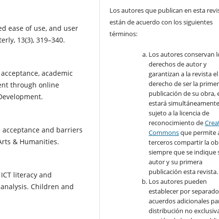
Los autores que publican en esta revi
están de acuerdo con los siguientes
ved ease of use, and user
términos:
rly, 13(3), 319–340.
Los autores conservan l
derechos de autor y
y acceptance, academic
garantizan a la revista el
derecho de ser la prime
ent through online
publicación de su obra, e
 Development.
estará simultáneament
sujeto a la licencia de
reconocimiento de
Crea
e acceptance and barriers
Commons
que permite 
Arts & Humanities.
terceros compartir la ob
siempre que se indique 
autor y su primera
publicación esta revista.
 ICT literacy and
Los autores pueden
nalysis. Children and
establecer por separad
acuerdos adicionales par
distribución no exclusiva