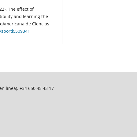
22). The effect of
ibility and learning the
uroAmericana de Ciencias
8/sportk.509341
n línea). +34 650 45 43 17