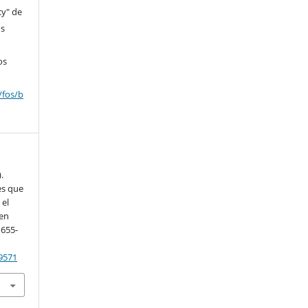
cy" de
os
os
/fos/b
.
es que
 el
 en
1655-
19571