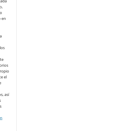
cada
o,
io
o en
ta
los
te
orios
propio
e el
e
s, así
s
s
en