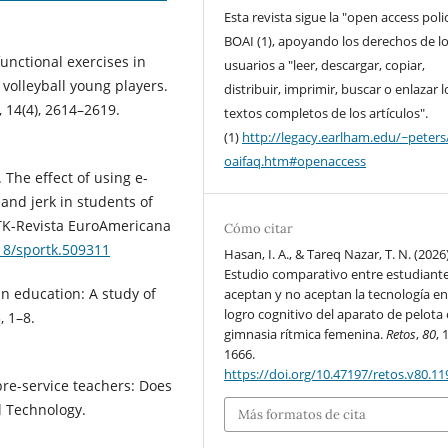
Esta revista sigue la "open access poli
BOAI (1), apoyando los derechos de l
functional exercises in
usuarios a "leer, descargar, copiar,
volleyball young players.
distribuir, imprimir, buscar o enlazar l
, 14(4), 2614–2619.
textos completos de los artículos".
(1)
http://legacy.earlham.edu/~peters
oaifaq.htm#openaccess
. The effect of using e-
 and jerk in students of
 TK-Revista EuroAmericana
Cómo citar
018/sportk.509311
Hasan, I. A., & Tareq Nazar, T. N. (2026)
Estudio comparativo entre estudiant
in education: A study of
aceptan y no aceptan la tecnología en
logro cognitivo del aparato de pelota
, 1–8.
gimnasia rítmica femenina.
Retos
,
80
, 
1666.
https://doi.org/10.47197/retos.v80.1
pre-service teachers: Does
l Technology.
Más formatos de cita