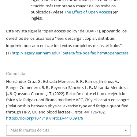
citación más temprana y mayor de los trabajos
publicados (Véase
The Effect of Open Access
) (en
inglés).
Esta revista sigue la "open access policy" de BOAI (1), apoyando los
derechos de los usuarios a "leer, descargar, copiar, distribuir,
imprimir, buscar o enlazar los textos completos de los artículos".
(1)
http://legacy.earlham.edu/~peters/fos/boaifaq.htm#openaccess
Cómo citar
Hernández-Cruz, G., Estrada-Meneses, E. F., Ramos-Jiménez, A.,
Rangel-Colmenero, B. R., Reynoso-Sánchez, L. F., Miranda-Mendoza,
J., & Quezada-Chacón, J. T. (2022). Relación entre el tipo de ejercicio
físico y la fatiga cuantificada mediante VFC, CK y el lactato en sangre
(Relationship between physical exercise type and fatigue quantified
through HRV, CK, and blood lactate).
Retos
,
44
, 176-182.
https://doi.org/10.47197/retos.v44i0.89479
Más formatos de cita