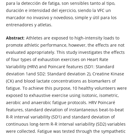
para la detección de fatiga, son sensibles tanto al tipo,
duración e intensidad del ejercicio, siendo la VFC un
marcador no invasivo y novedoso, simple y útil para los
entrenadores y atletas.
Abstract
: Athletes are exposed to high-intensity loads to
promote athletic performance, however, the effects are not
evaluated appropriately. This study investigates the effects
of four types of exhaustion exercises on Heart Rate
Variability (HRV) and Poincaré features (SD1: Standard
deviation 1and SD2: Standard deviation 2), Creatine Kinase
(CK) and blood lactate concentrations as biomarkers of
fatigue. To achieve this purpose, 10 healthy volunteers were
exposed to exhaustive exercise using isotonic, isometric,
aerobic and anaerobic fatigue protocols. HRV Poincaré
features, standard deviation of instantaneous beat-to-beat
R-R interval variability (SD1) and standard deviation of
continuous long-term R-R interval variability (SD2) variables
were collected. Fatigue was tested through the sympathetic