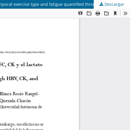
Descargar
Relación entre el tipo de ejercicio físico y la fatiga cuantificada mediante VFC, CK y el lactato en sangre (Relationship between physical exercise type and fatigue quantified through HRV, CK, and blood lactate)