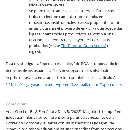
inicial en esta revista.
Se permite y se anima a los autores a difundir sus
trabajos electrónicamente (por ejemplo, en
repositorios institucionales o en su propio sitio web)
antes y durante el proceso de envío, ya que puede dar
lugar a intercambios productivos, así como a una
citación más temprana y mayor de los trabajos
publicados (Véase
The Effect of Open Access
) (en
inglés).
Esta revista sigue la "open access policy" de BOAI (1), apoyando los
derechos de los usuarios a "leer, descargar, copiar, distribuir,
imprimir, buscar o enlazar los textos completos de los artículos".
(1)
http://legacy.earlham.edu/~peters/fos/boaifaq.htm#openaccess
Cómo citar
Arias García, J. R., & Fernández Díez, B. (2022). Magnitud “tiempo” en
Educación Infantil: su comprensión a partir de conexiones de la
Expresión Corporal y la Danza con las matemáticas (Magnitude
"time" in pre-school education: its understanding from connections