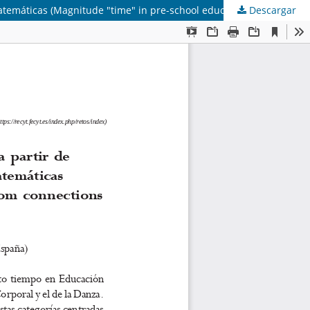
Descargar
Magnitud “tiempo” en Educación Infantil: su comprensión a partir de conexiones de la Expresión Corporal y la Danza con las matemáticas (Magnitude "time" in pre-school education: its understanding from connections of Body Expression and Dance with mathema