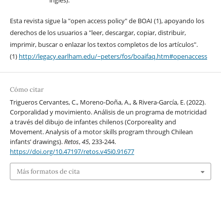
inglés).
Esta revista sigue la "open access policy" de BOAI (1), apoyando los
derechos de los usuarios a "leer, descargar, copiar, distribuir,
imprimir, buscar o enlazar los textos completos de los artículos".
(1)
http://legacy.earlham.edu/~peters/fos/boaifaq.htm#openaccess
Cómo citar
Trigueros Cervantes, C., Moreno-Doña, A., & Rivera-García, E. (2022).
Corporalidad y movimiento. Análisis de un programa de motricidad
a través del dibujo de infantes chilenos (Corporeality and
Movement. Analysis of a motor skills program through Chilean
infants’ drawings).
Retos
,
45
, 233-244.
https://doi.org/10.47197/retos.v45i0.91677
Más formatos de cita