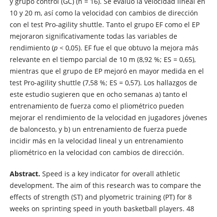
y grupo control (GC) (n = 16). Se evaluó la velocidad lineal en
10 y 20 m, así como la velocidad con cambios de dirección
con el test Pro-agility shuttle. Tanto el grupo EF como el EP
mejoraron significativamente todas las variables de
rendimiento (
p
< 0,05). EF fue el que obtuvo la mejora más
relevante en el tiempo parcial de 10 m (8,92 %; ES = 0,65),
mientras que el grupo de EP mejoró en mayor medida en el
test Pro-agility shuttle (7,58 %; ES = 0,57). Los hallazgos de
este estudio sugieren que en ocho semanas a) tanto el
entrenamiento de fuerza como el pliométrico pueden
mejorar el rendimiento de la velocidad en jugadores jóvenes
de baloncesto, y b) un entrenamiento de fuerza puede
incidir más en la velocidad lineal y un entrenamiento
pliométrico en la velocidad con cambios de dirección.
Abstract.
Speed is a key indicator for overall athletic
development. The aim of this research was to compare the
effects of strength (ST) and plyometric training (PT) for 8
weeks on sprinting speed in youth basketball players. 48