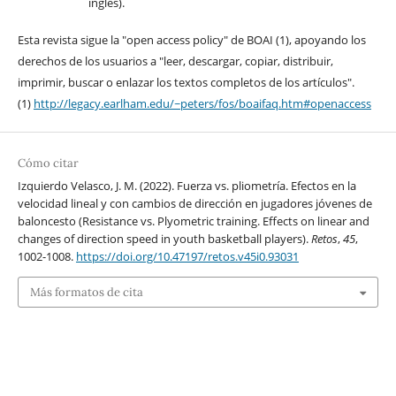
inglés).
Esta revista sigue la "open access policy" de BOAI (1), apoyando los
derechos de los usuarios a "leer, descargar, copiar, distribuir,
imprimir, buscar o enlazar los textos completos de los artículos".
(1)
http://legacy.earlham.edu/~peters/fos/boaifaq.htm#openaccess
Cómo citar
Izquierdo Velasco, J. M. (2022). Fuerza vs. pliometría. Efectos en la
velocidad lineal y con cambios de dirección en jugadores jóvenes de
baloncesto (Resistance vs. Plyometric training. Effects on linear and
changes of direction speed in youth basketball players).
Retos
,
45
,
1002-1008.
https://doi.org/10.47197/retos.v45i0.93031
Más formatos de cita