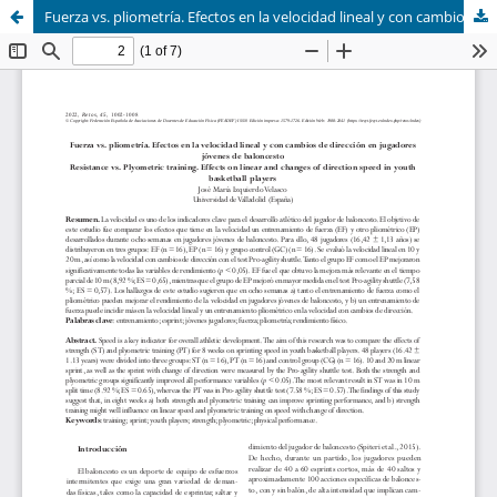
Fuerza vs. pliometría. Efectos en la velocidad lineal y con cambios de dirección en jugadores jóvenes de baloncesto (Resistance vs. Plyometric training. Effects on linear and changes of direction speed in youth basketball players)