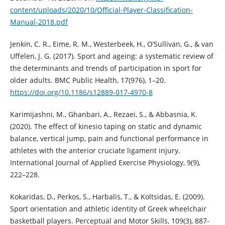
content/uploads/2020/10/Official-Player-Classification-
Manual-2018.pdf
Jenkin, C. R., Eime, R. M., Westerbeek, H., O’Sullivan, G., & van
Uffelen, J. G. (2017). Sport and ageing: a systematic review of
the determinants and trends of participation in sport for
older adults. BMC Public Health, 17(976), 1–20.
https://doi.org/10.1186/s12889-017-4970-8
Karimijashni, M., Ghanbari, A., Rezaei, S., & Abbasnia, K.
(2020). The effect of kinesio taping on static and dynamic
balance, vertical jump, pain and functional performance in
athletes with the anterior cruciate ligament injury.
International Journal of Applied Exercise Physiology, 9(9),
222–228.
Kokaridas, D., Perkos, S., Harbalis, T., & Koltsidas, E. (2009).
Sport orientation and athletic identity of Greek wheelchair
basketball players. Perceptual and Motor Skills, 109(3), 887-