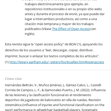
trabajos electrónicamente (por ejemplo, en
repositorios institucionales o en su propio sitio web)
antes y durante el proceso de envío, ya que puede dar
lugar a intercambios productivos, así como a una
citación más temprana y mayor de los trabajos
publicados (Véase
The Effect of Open Access
) (en
inglés).
Esta revista sigue la "open access policy" de BOAI (1), apoyando los
derechos de los usuarios a "leer, descargar, copiar, distribuir,
imprimir, buscar o enlazar los textos completos de los artículos".
(1)
http://legacy.earlham.edu/~peters/fos/boaifaq.htm#openaccess
Cómo citar
Hernández-Beltrán, V., Muñoz-Jiménez, J., Gámez-Calvo, L., Castelli
Correia de Campos, L. F., & Gamonales-Puerto, J. M. (2022). Influencia
de las lesiones y la clasificación funcional en el rendimiento
deportivo de jugadores de baloncesto en silla de ruedas. Revisión
sistemática (Influence of injuries and functional classification on the
sport performance in wheelchair basketball players. Systematic