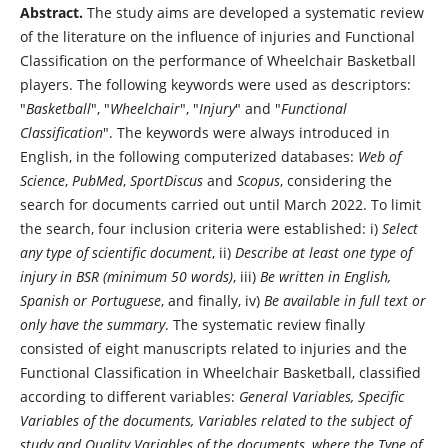
Abstract.
The study aims are developed a systematic review
of the literature on the influence of injuries and Functional
Classification on the performance of Wheelchair Basketball
players. The following keywords were used as descriptors:
"
Basketball
", "
Wheelchair
", "
Injury
" and "
Functional
Classification
". The keywords were always introduced in
English, in the following computerized databases:
Web of
Science
,
PubMed
,
SportDiscus
and
Scopus
, considering the
search for documents carried out until March 2022. To limit
the search, four inclusion criteria were established: i)
Select
any type of scientific document
, ii)
Describe at least one type of
injury in BSR (minimum 50 words)
, iii)
Be written in English,
Spanish or Portuguese
, and finally, iv)
Be available in full text or
only have the summary
. The systematic review finally
consisted of eight manuscripts related to injuries and the
Functional Classification in Wheelchair Basketball, classified
according to different variables:
General Variables, Specific
Variables of the documents, Variables related to the subject of
study and Quality Variables of the documents, where the Type of