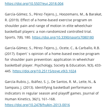
https://doi.org/10.5507/euj.2018.004
García-Gómez, S., Pérez-Tejero, J., Hoozemans, M., & Barakat,
R. (2019). Effect of a home-based exercise program on
shoulder pain and range of motion in elite wheelchair
basketball players: a non-randomized controlled trial.
Sports, 7(8), 180.
https://doi.org/10.3390/sports7080180
García-Gómez, S., Pérez-Tejero, J., Ocete, C., & Carballo, R.B.
(2017). Expert´s opinion of a home-based execise program
for shoulder pain prevention: application in wheelchair
basketball player. Psychology, Society & Education, 9(3), 433-
445.
https://doi.org/10.25115/psye.v9i3.1024
García-Rubio, J., Ibáñez, S. J., De Santos, R. M., Leite, N., &
Sampaio, J. (2013). Identifying basketball performance
indicators in regular season and playoff games. Journal of
Human Kinetics, 36(1), 161–168.
https://doi.org/10.2478/hukin-2013-0016