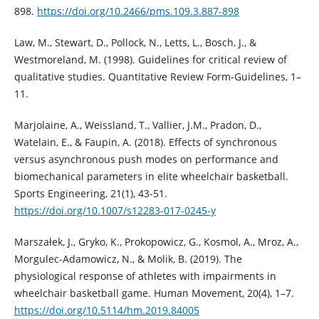
898.
https://doi.org/10.2466/pms.109.3.887-898
Law, M., Stewart, D., Pollock, N., Letts, L., Bosch, J., &
Westmoreland, M. (1998). Guidelines for critical review of
qualitative studies. Quantitative Review Form-Guidelines, 1–
11.
Marjolaine, A., Weissland, T., Vallier, J.M., Pradon, D.,
Watelain, E., & Faupin, A. (2018). Effects of synchronous
versus asynchronous push modes on performance and
biomechanical parameters in elite wheelchair basketball.
Sports Engineering, 21(1), 43-51.
https://doi.org/10.1007/s12283-017-0245-y
Marszałek, J., Gryko, K., Prokopowicz, G., Kosmol, A., Mroz, A.,
Morgulec-Adamowicz, N., & Molik, B. (2019). The
physiological response of athletes with impairments in
wheelchair basketball game. Human Movement, 20(4), 1–7.
https://doi.org/10.5114/hm.2019.84005