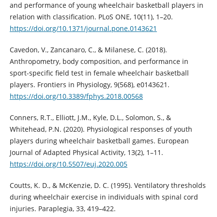
and performance of young wheelchair basketball players in
relation with classification. PLoS ONE, 10(11), 1–20.
https://doi.org/10.1371/journal.pone.0143621
Cavedon, V., Zancanaro, C., & Milanese, C. (2018).
Anthropometry, body composition, and performance in
sport-specific field test in female wheelchair basketball
players. Frontiers in Physiology, 9(568), e0143621.
https://doi.org/10.3389/fphys.2018.00568
Conners, R.T., Elliott, J.M., Kyle, D.L., Solomon, S., &
Whitehead, P.N. (2020). Physiological responses of youth
players during wheelchair basketball games. European
Journal of Adapted Physical Activity, 13(2), 1–11.
https://doi.org/10.5507/euj.2020.005
Coutts, K. D., & McKenzie, D. C. (1995). Ventilatory thresholds
during wheelchair exercise in individuals with spinal cord
injuries. Paraplegia, 33, 419–422.