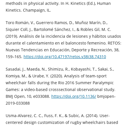
methods in physical activity. In H. Kinetics (Ed.), Human
Kinetics. Champaign, IL.
Toro Román, V., Guerrero Ramos, D., Muñoz Marín, D.,
Siquier Coll, J., Bartolomé Sánchez, I., & Robles Gil, M. C.
(2019). Análisis de la incidencia de lesiones y hábitos usados
durante el calentamiento en el baloncesto femenino. RETOS:
Nuevas Tendencias en Educación, Deporte y Recreación, 38,
159–165.
https://doi.org/10.47197/retos.v38i38.74310
Sasadai, J., Maeda, N., Shimizu, R., Kobayashi, T., Sakai, S.,
Komiya, M., & Urabe, Y. (2020). Analysis of team-sport
wheelchair falls during the Rio 2016 Summer Paralympic
Games: a video-based crosssectional observational study.
BMJ Open, 10, e033088.
https://doi.org/10.1136/
bmjopen-
2019-033088
Usma-Alvarez, C. C., Fuss, F. K., & Subic, A. (2014). User-
centered design customization of rugby wheelchairs based