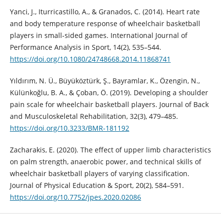
Yanci, J., Iturricastillo, A., & Granados, C. (2014). Heart rate
and body temperature response of wheelchair basketball
players in small-sided games. International Journal of
Performance Analysis in Sport, 14(2), 535–544.
https://doi.org/10.1080/24748668.2014.11868741
Yıldırım, N. Ü., Büyüköztürk, Ş., Bayramlar, K., Özengin, N.,
Külünkoğlu, B. A., & Çoban, Ö. (2019). Developing a shoulder
pain scale for wheelchair basketball players. Journal of Back
and Musculoskeletal Rehabilitation, 32(3), 479–485.
https://doi.org/10.3233/BMR-181192
Zacharakis, E. (2020). The effect of upper limb characteristics
on palm strength, anaerobic power, and technical skills of
wheelchair basketball players of varying classification.
Journal of Physical Education & Sport, 20(2), 584–591.
https://doi.org/10.7752/jpes.2020.02086