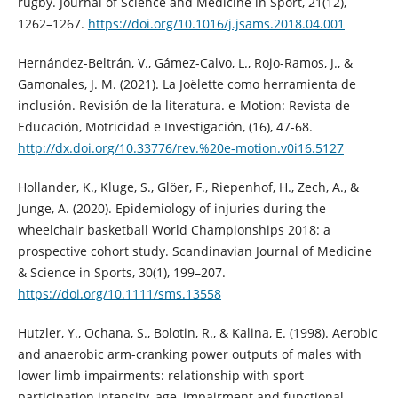
rugby. Journal of Science and Medicine in Sport, 21(12),
1262–1267.
https://doi.org/10.1016/j.jsams.2018.04.001
Hernández-Beltrán, V., Gámez-Calvo, L., Rojo-Ramos, J., &
Gamonales, J. M. (2021). La Joëlette como herramienta de
inclusión. Revisión de la literatura. e-Motion: Revista de
Educación, Motricidad e Investigación, (16), 47-68.
http://dx.doi.org/10.33776/rev.%20e-motion.v0i16.5127
Hollander, K., Kluge, S., Glöer, F., Riepenhof, H., Zech, A., &
Junge, A. (2020). Epidemiology of injuries during the
wheelchair basketball World Championships 2018: a
prospective cohort study. Scandinavian Journal of Medicine
& Science in Sports, 30(1), 199–207.
https://doi.org/10.1111/sms.13558
Hutzler, Y., Ochana, S., Bolotin, R., & Kalina, E. (1998). Aerobic
and anaerobic arm-cranking power outputs of males with
lower limb impairments: relationship with sport
participation intensity, age, impairment and functional