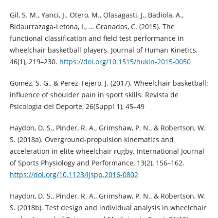
Gil, S. M., Yanci, J., Otero, M., Olasagasti, J., Badiola, A.,
Bidaurrazaga-Letona, I., … Granados, C. (2015). The
functional classification and field test performance in
wheelchair basketball players. Journal of Human Kinetics,
46(1), 219–230.
https://doi.org/10.1515/hukin-2015-0050
Gomez, S. G., & Perez‐Tejero, J. (2017). Wheelchair basketball:
influence of shoulder pain in sport skills. Revista de
Psicologia del Deporte, 26(Suppl 1), 45–49
Haydon, D. S., Pinder, R. A., Grimshaw, P. N., & Robertson, W.
S. (2018a). Overground-propulsion kinematics and
acceleration in elite wheelchair rugby. International Journal
of Sports Physiology and Performance, 13(2), 156–162.
https://doi.org/10.1123/ijspp.2016-0802
Haydon, D. S., Pinder, R. A., Grimshaw, P. N., & Robertson, W.
S. (2018b). Test design and individual analysis in wheelchair