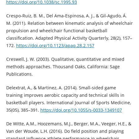
https://doi.org/10.1038/sc.1995.93
Crespo-Ruiz, B. M., Del Ama-Espinosa, A. J., & Gil-Agudo, Á.
M. (2011). Relation between kinematic analysis of wheelchair
propulsion and wheelchair functional basketball
classification. Adapted Physical Activity Quarterly, 28(2), 157–
172.
https://doi.org/10.1123/apaq.28.2.157
Creswell, J. W. (2003). Qualitative, quantitative and mixed
methods approaches. Thousand Oaks, California: Sage
Publications.
Delextrat, A., & Martinez, A. (2014). Small-sided game
training improves aerobic capacity and technical skills in
basketball players. International Journal of Sports Medicine,
35(05), 385–391.
https://doi.org/10.1055/s-0033-1349107
De Witte, A.M., Hoozemans, M.J., Berger, M.A., Veeger, H.E., &
Van der Woude, L.H. (2016). Do field position and playing
standard influence athlete performance in wheelchair