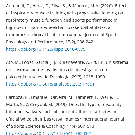
Antonelli, C., Hartz, C., Silva, S., & Moreno, M.A. (2020). Effects
of inspiratory muscle training with progressive loading on
respiratory muscle function and sports performance in
high-performance wheelchair basketball athletes: a
randomized clinical trial. International Journal of Sports
Physiology and Performance, 15(2), 238-242.
https://doi.org/10.1123/ijspp.2018-0979
Ato, M., López-García, J. J., & Benavente, A. (2013). Un sistema
de clasificación de los diseños de investigación en
psicología. Anales de Psicología, 29(3), 1038–1059.
https://doi.org/10.6018/analesps.29.3.178511
Barboza, B., Emanuel, Oliveira, M., Lambert, E., Werle, E.,
Marta, S., & Greguol, M. (2019). Does the type of disability
influence salivary cortisol concentrations of athletes in
official wheelchair basketball games? International Journal
of Sports Science & Coaching, 14(4) 507–513.
https://doi.org/10.1177/1747954119850301