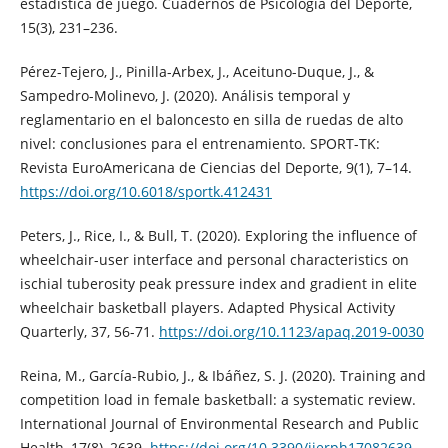
estadística de juego. Cuadernos de Psicología del Deporte,
15(3), 231–236.
Pérez-Tejero, J., Pinilla-Arbex, J., Aceituno-Duque, J., &
Sampedro-Molinevo, J. (2020). Análisis temporal y
reglamentario en el baloncesto en silla de ruedas de alto
nivel: conclusiones para el entrenamiento. SPORT-TK:
Revista EuroAmericana de Ciencias del Deporte, 9(1), 7–14.
https://doi.org/10.6018/sportk.412431
Peters, J., Rice, I., & Bull, T. (2020). Exploring the influence of
wheelchair-user interface and personal characteristics on
ischial tuberosity peak pressure index and gradient in elite
wheelchair basketball players. Adapted Physical Activity
Quarterly, 37, 56-71.
https://doi.org/10.1123/apaq.2019-0030
Reina, M., García-Rubio, J., & Ibáñez, S. J. (2020). Training and
competition load in female basketball: a systematic review.
International Journal of Environmental Research and Public
Health, 17(8), 2639.
https://doi.org/10.3390/ijerph17082639