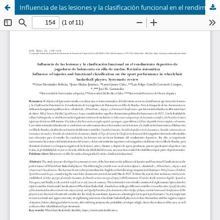
Influencia de las lesiones y la clasificación funcional en el rendimiento deportivo de jugadores de baloncesto en silla de ruedas. Revisión sistemática (Influence of injuries and functional classification on the sport performance in wheelchair basketball players. Systematic review)